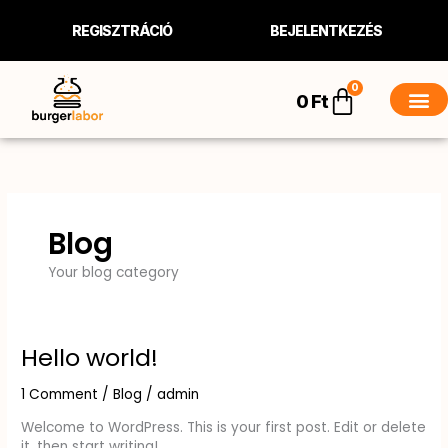
Skip
to
REGISZTRÁCIÓ
BEJELENTKEZÉS
content
0
Kosár
0
Ft
Blog
Your blog category
Hello world!
Hello
world!
1 Comment
/
Blog
/
admin
Welcome to WordPress. This is your first post. Edit or delete
it, then start writing!