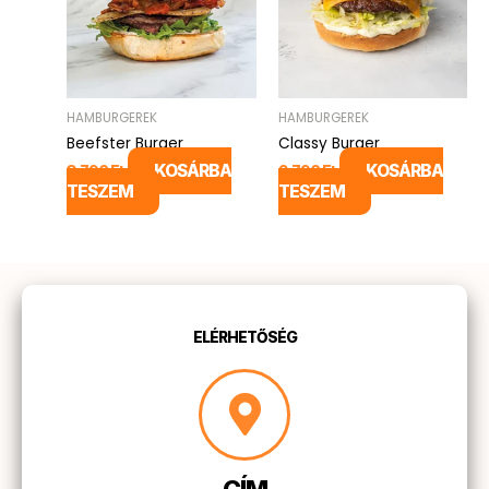
HAMBURGEREK
HAMBURGEREK
Beefster Burger
Classy Burger
KOSÁRBA
KOSÁRBA
3.790
Ft
2.790
Ft
TESZEM
TESZEM
ELÉRHETŐSÉG