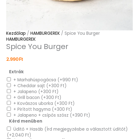
Kezdőlap
/
HAMBURGEREK
/ Spice You Burger
HAMBURGEREK
Spice You Burger
2.990
Ft
Extrák
+ Marhahúspogácsa
(+
990
Ft
)
+ Cheddar sajt
(+
300
Ft
)
+ Jalapeno
(+
300
Ft
)
+ Grill bacon
(+
300
Ft
)
+ Kovászos uborka
(+
300
Ft
)
+ Pirított hagyma
(+
300
Ft
)
+ Jalapeno + csípős szósz
(+
390
Ft
)
Kérd menüben
Üditő + Hasáb (Írd megjegyzésbe a választott üditőt)
(+
2.040
Ft
)