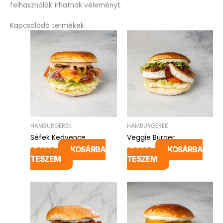
felhasználók írhatnak véleményt.
Kapcsolódó termékek
HAMBURGEREK
HAMBURGEREK
Séfek Kedvence
Veggie Burger
KOSÁRBA
KOSÁRBA
3.790
Ft
3.990
Ft
TESZEM
TESZEM