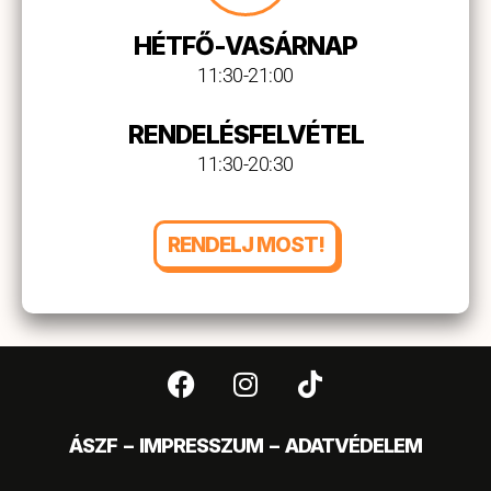
HÉTFŐ-VASÁRNAP
11:30-21:00
RENDELÉSFELVÉTEL
11:30-20:30
RENDELJ MOST!
F
I
T
a
n
i
c
s
k
e
t
t
ÁSZF
–
IMPRESSZUM
–
ADATVÉDELEM
b
a
o