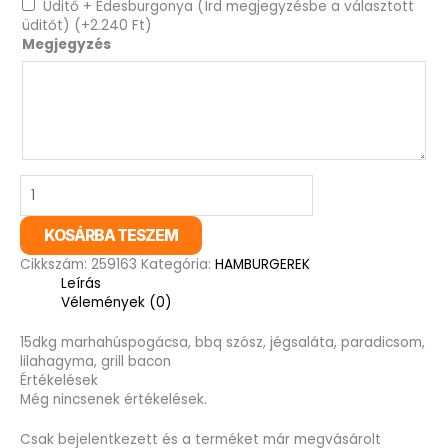
Üditő + Édesburgonya (Írd megjegyzésbe a választott
üditőt)
(+
2.240
Ft
)
Megjegyzés
KOSÁRBA TESZEM
Cikkszám:
259163
Kategória:
HAMBURGEREK
Leírás
Vélemények (0)
15dkg marhahúspogácsa, bbq szósz, jégsaláta, paradicsom,
lilahagyma, grill bacon
Értékelések
Még nincsenek értékelések.
Csak bejelentkezett és a terméket már megvásárolt