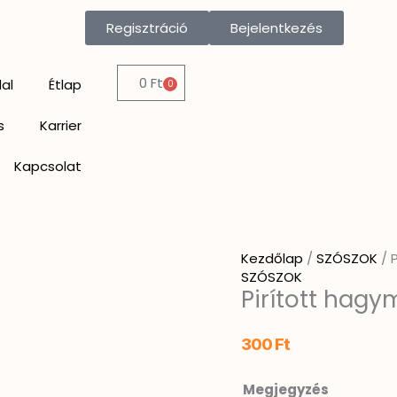
Pirított
hagyma
Regisztráció
Bejelentkezés
mennyiség
0
Ft
al
Étlap
0
Kosár
s
Karrier
Kapcsolat
Kezdőlap
/
SZÓSZOK
/ 
SZÓSZOK
Pirított hagy
300
Ft
Megjegyzés