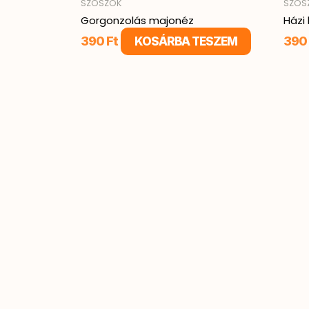
SZÓSZOK
SZÓS
Gorgonzolás majonéz
Házi
390
Ft
390
KOSÁRBA TESZEM