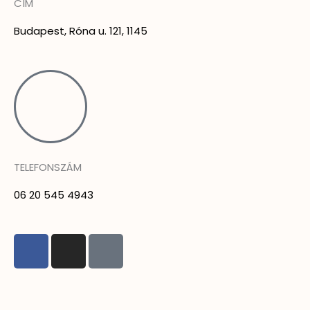
CÍM
Budapest, Róna u. 121, 1145
TELEFONSZÁM
06 20 545 4943
F
I
T
a
n
i
c
s
k
e
t
t
REGISZTRÁCIÓ