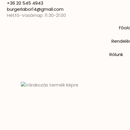
Skip
+36 20 545 4943
to
burgerlabor14@gmail.com
content
Hétfő-Vasárnap: 11:30-21:00
Főold
Rendelé
Rólunk