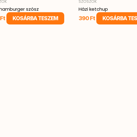
ZOK
SZÓSZOK
 hamburger szósz
Házi ketchup
Ft
390
Ft
KOSÁRBA TESZEM
KOSÁRBA TE