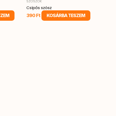
SZÓSZOK
Csípős szósz
390
Ft
SZEM
KOSÁRBA TESZEM