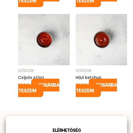
TESZEM
TESZEM
SZÓSZOK
SZÓSZOK
Csípős szósz
Házi ketchup
KOSÁRBA
KOSÁRBA
390
Ft
390
Ft
TESZEM
TESZEM
ELÉRHETŐSÉG