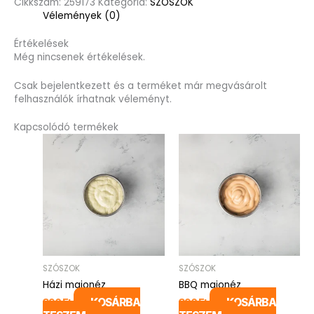
Cikkszám:
259173
Kategória:
SZÓSZOK
Vélemények (0)
Értékelések
Még nincsenek értékelések.
Csak bejelentkezett és a terméket már megvásárolt
felhasználók írhatnak véleményt.
Kapcsolódó termékek
SZÓSZOK
SZÓSZOK
Házi majonéz
BBQ majonéz
KOSÁRBA
KOSÁRBA
390
Ft
390
Ft