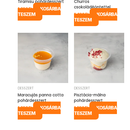
Tiramisu pohárdesszert
Churros
csokoládéöntettel
KOSÁRBA
1.290
Ft
TESZEM
KOSÁRBA
1.490
Ft
TESZEM
DESSZERT
DESSZERT
Maracujás panna cotta
Pisztácia-málna
pohárdesszert
pohárdesszert
KOSÁRBA
KOSÁRBA
1.290
Ft
1.290
Ft
TESZEM
TESZEM